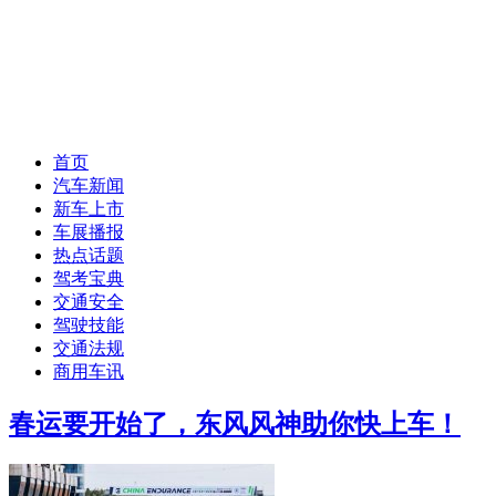
首页
汽车新闻
新车上市
车展播报
热点话题
驾考宝典
交通安全
驾驶技能
交通法规
商用车讯
春运要开始了，东风风神助你快上车！